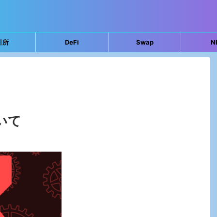
引所
DeFi
Swap
N
ついて