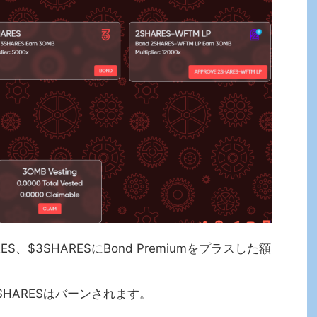
S、$3SHARESにBond Premiumをプラスした額
。
3SHARESはバーンされます。