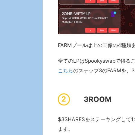
FARMプールは上の画像の4種類
全てのLPはSpookyswapで得
こちら
のステップ3のFARMを、3o
3ROOM
$3SHARESをステーキングして
ます。