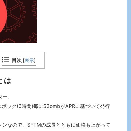
目次
[
表示
]
とは
ター。
エポック(6時間)毎に$3ombがAPRに基づいて発行
ークンなので、$FTMの成長とともに価格も上がって